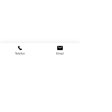
Thinkcar Profi-Endoskop ES401
CHF 295.00
Jetzt kaufen
3,9mm SONDE
Telefon
Email
Profi-Endoskop BOR39
Profi-Endoskop BOR39
CHF 295.00
Jetzt kaufen