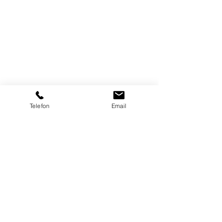
VCDS Basiskoffer HEX-V2 Kabelverbindung
VCDS Basiskoffer HEX-V2 Kabelverbindung
CHF 295.00
Jetzt kaufen
Telefon
Email
Zündfunkenprüfer
Zündfunkenprüfer
CHF 14.50