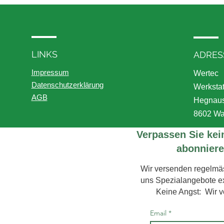
LINKS
ADRES
Impressum
Wertec
Datenschut
zerklärung
Werksta
AGB
Hegnaus
8602 W
Verpassen Sie kei
abonniere
Wir versenden regelmäs
uns Spezialangebote exk
Keine Angst: Wir v
Email