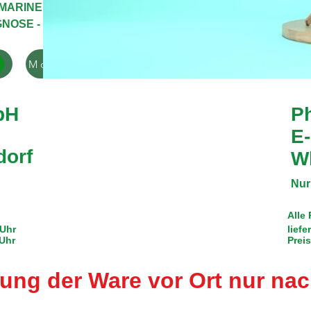
MARINE
-
THINKTOOL by
GNOSE -
X-OIL
Moto Prospekt
bH
Ph
E-
dorf
W
Nur
Alle
 Uhr
liefe
Uhr
Prei
ung der Ware vor Ort nur nac