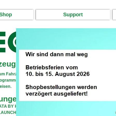
-Shop
Support
rzeugdiagnose!
s um Fahrzeugdiagnose geht.
rogramme und vieles mehr in
eisen.
tungen:
TA BY HAYNES -
C-TEK -
LAUNCH -
MOTODATA BY